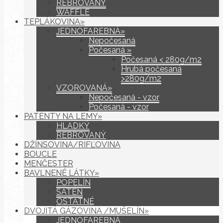
REBROVANÝ
WAFFLE
TEPLÁKOVINA»
JEDNOFAREBNÁ»
Nepočesaná
Počesaná »
Počesaná < 280g/m2
Hrubá počesaná
>280g/m2
VZOROVANÁ»
Nepočesaná - vzor
Počesaná - vzor
PATENTY NA LEMY»
HLADKÝ
REBROVANÝ
DŽÍNSOVINA/RIFĽOVINA
BOUCLE
MENČESTER
BAVLNENÉ LÁTKY»
POPELÍN
SATÉN
OSTATNÉ
DVOJITÁ GÁZOVINA /MUŠELÍN»
JEDNOFAREBNÁ