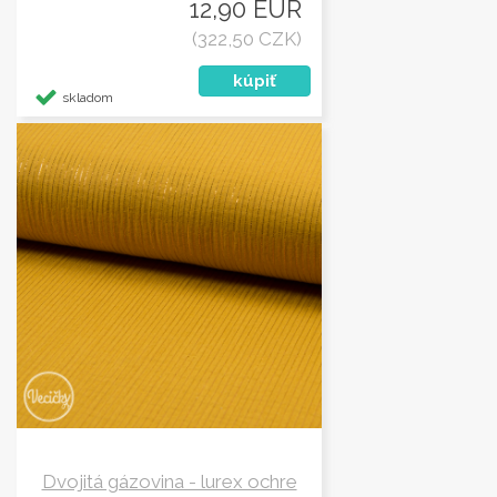
12,90 EUR
(322,50 CZK)
skladom
Dvojitá gázovina - lurex ochre