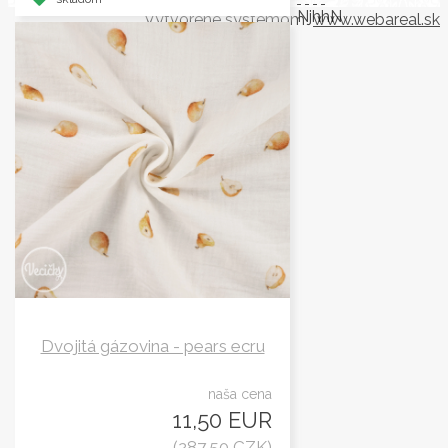
NjhhN
Vytvorené systémom
www.webareal.sk
Dvojitá gázovina - pears ecru
naša cena
11,50 EUR
(287,50 CZK)