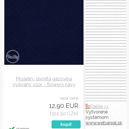
Mušelín- dvojitá gázovina
vyšívaný vzor - flowers navy
naša cena
12,90 EUR
1
2
Ďalšie >>
Vytvorené
(322,50 CZK)
systémom
www.webareal.sk
skladom