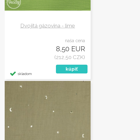
Dvojitá gázovina - lime
naša cena
8,50 EUR
(212,50 CZK)
skladom