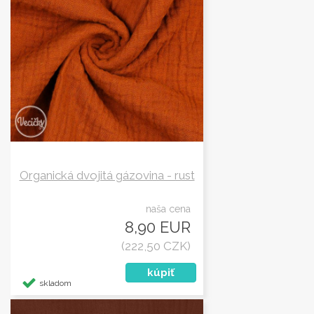
Organická dvojitá gázovina - rust
naša cena
8,90 EUR
(222,50 CZK)
skladom