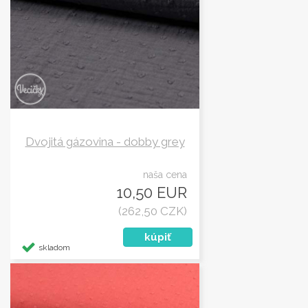
Dvojitá gázovina - dobby grey
naša cena
10,50 EUR
(262,50 CZK)
skladom