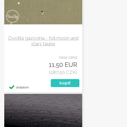
Dvojitá gázovina - foil moon and
stars taupe
naša cena
11,50 EUR
(287,50 CZK)
skladom