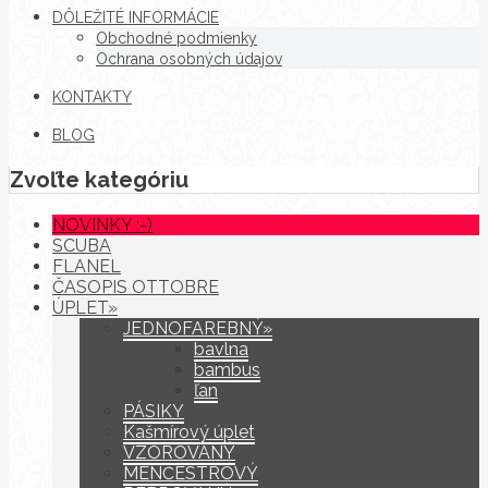
DÔLEŽITÉ INFORMÁCIE
Obchodné podmienky
Ochrana osobných údajov
KONTAKTY
BLOG
Zvoľte kategóriu
NOVINKY :-)
SCUBA
FLANEL
ČASOPIS OTTOBRE
ÚPLET»
JEDNOFAREBNÝ»
bavlna
bambus
ľan
PÁSIKY
Kašmírový úplet
VZOROVANÝ
MENČESTROVÝ