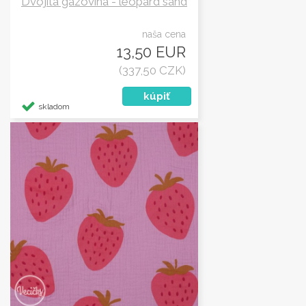
Dvojitá gázovina - leopard sand
naša cena
13,50 EUR
(337,50 CZK)
skladom