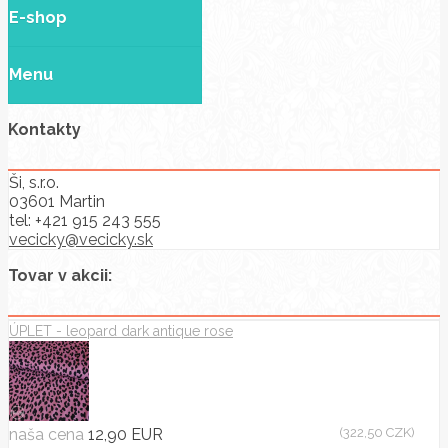
E-shop
Menu
Kontakty
Ši, s.r.o.
03601 Martin
tel:
+421 915 243 555
vecicky@vecicky.sk
Tovar v akcii:
ÚPLET - leopard dark antique rose
naša cena
12,90 EUR
(322,50 CZK)