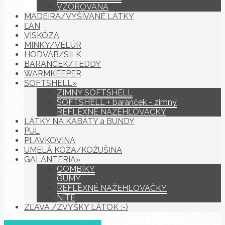
VZOROVANÁ
MADEIRA/VYŠÍVANÉ LÁTKY
ĽAN
VISKÓZA
MINKY/VELÚR
HODVÁB/SILK
BARANČEK/TEDDY
WARMKEEPER
SOFTSHELL»
ZIMNÝ SOFTSHELL
SOFTSHELL + baranček - zimný
REFLEXNÉ NAŽEHĽOVAČKY
LÁTKY NA KABÁTY a BUNDY
PUL
PLAVKOVINA
UMELÁ KOŽA/KOŽUŠINA
GALANTÉRIA»
GOMBÍKY
GUMY
REFLEXNÉ NAŽEHLOVAČKY
NITE
ZĽAVA /ZVYŠKY LÁTOK :-)