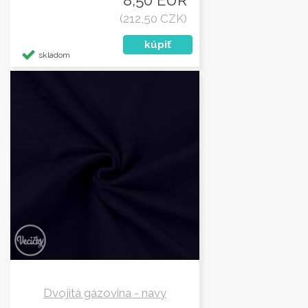
(212,50 CZK)
skladom
Dvojitá gázovina - navy