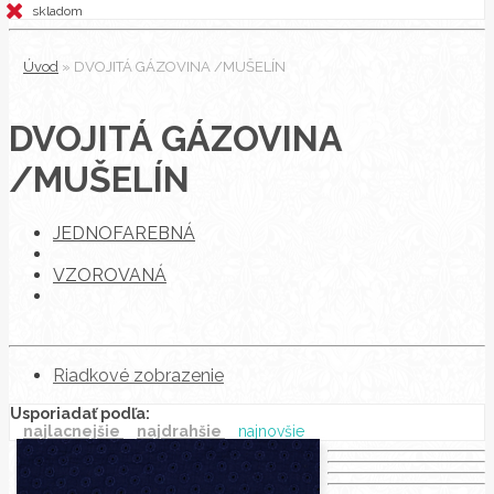
skladom
Úvod
»
DVOJITÁ GÁZOVINA /MUŠELÍN
DVOJITÁ GÁZOVINA
/MUŠELÍN
JEDNOFAREBNÁ
VZOROVANÁ
Riadkové zobrazenie
Usporiadať podľa:
najlacnejšie
najdrahšie
najnovšie