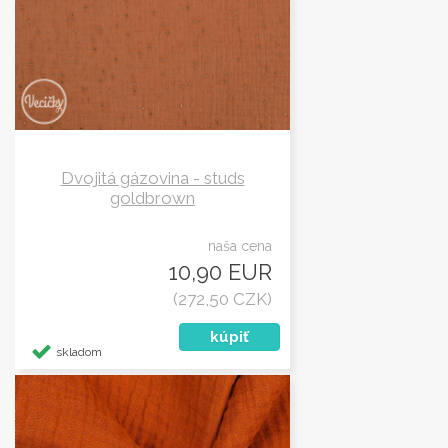
Dvojitá gázovina - studs
goldbrown
naša cena
10,90 EUR
(272,50 CZK)
skladom