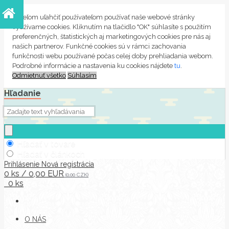
S cieľom uľahčiť používateľom používať naše webové stránky
využívame cookies. Kliknutím na tlačidlo "OK" súhlasíte s použitím
preferenčných, štatistických aj marketingových cookies pre nás aj
našich partnerov. Funkčné cookies sú v rámci zachovania
funkčnosti webu používané počas celej doby prehliadania webom.
Podrobné informácie a nastavenia ku cookies nájdete
tu
.
Odmietnuť všetko
Súhlasím
Hľadanie
Hľadať v tovare
Hľadať v článkoch
Prihlásenie
Nová registrácia
0 ks / 0,00 EUR
(0,00 CZK)
0 ks
O NÁS