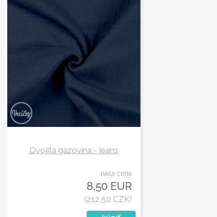
Dvojitá gázovina - jeans
naša cena
8,50 EUR
(212,50 CZK)