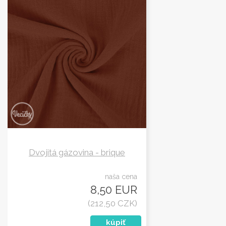
Dvojitá gázovina - brique
naša cena
8,50 EUR
(212,50 CZK)