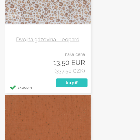
Dvojitá gázovina - leopard
naša cena
13,50 EUR
(337,50 CZK)
skladom