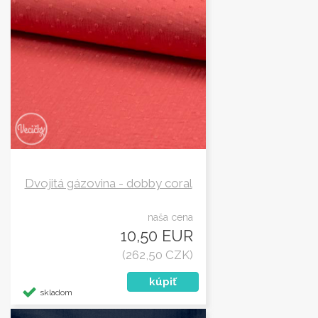
Dvojitá gázovina - dobby coral
naša cena
10,50 EUR
(262,50 CZK)
skladom