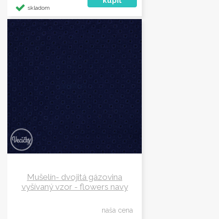
skladom
Mušelín- dvojitá gázovina
vyšívaný vzor - flowers navy
naša cena