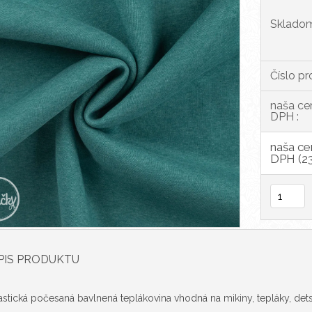
Sklado
Číslo pr
naša ce
DPH :
naša ce
DPH (23
PIS PRODUKTU
astická počesaná bavlnená teplákovina vhodná na mikiny, tepláky, dets