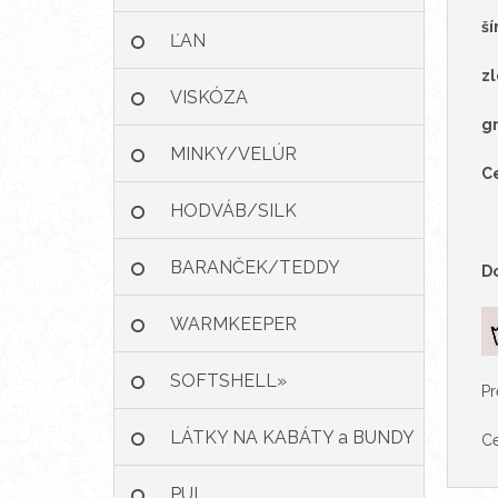
ší
ĽAN
zl
VISKÓZA
g
MINKY/VELÚR
Ce
HODVÁB/SILK
BARANČEK/TEDDY
D
WARMKEEPER
SOFTSHELL»
Pr
LÁTKY NA KABÁTY a BUNDY
Ce
PUL