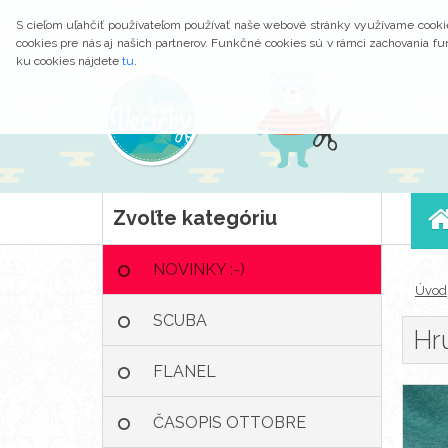
S cieľom uľahčiť používateľom používať naše webové stránky využívame cookies
cookies pre nás aj našich partnerov. Funkčné cookies sú v rámci zachovania 
ku cookies nájdete
tu
.
Zvoľte kategóriu
NOVINKY :-)
Úvod
SCUBA
Hr
FLANEL
ČASOPIS OTTOBRE