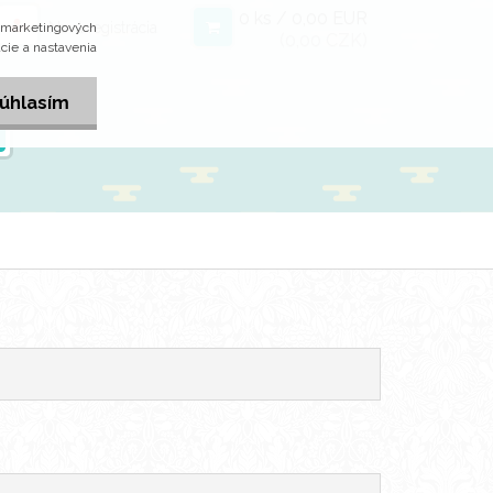
0 ks / 0,00 EUR
Nová registrácia
j marketingových
(0,00 CZK)
cie a nastavenia
úhlasím