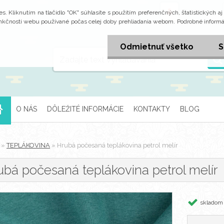
Prihlásenie
. Kliknutím na tlačidlo "OK" súhlasíte s použitím preferenčných, štatistických a
funkčnosti webu používané počas celej doby prehliadania webom. Podrobné informá
Odmietnuť všetko
S
O NÁS
DÔLEŽITÉ INFORMÁCIE
KONTAKTY
BLOG
»
TEPLÁKOVINA
»
Hrubá počesaná teplákovina petrol melír
ubá počesaná teplákovina petrol melír
skladom