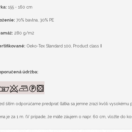
rka:
155 - 160 cm
oženie:
70% bavlna, 30% PE
ramáž:
280 g/m
2
rtifikované:
Oeko-Tex Standard 100, Product class II
oporučená údržba:
ed šitím odporúčame predprať (látka sa jemne zrazí kvôli vysokému p
na je za 1 m. (V prípade, že máte záujem o napr. 60 cm, vložte do koš